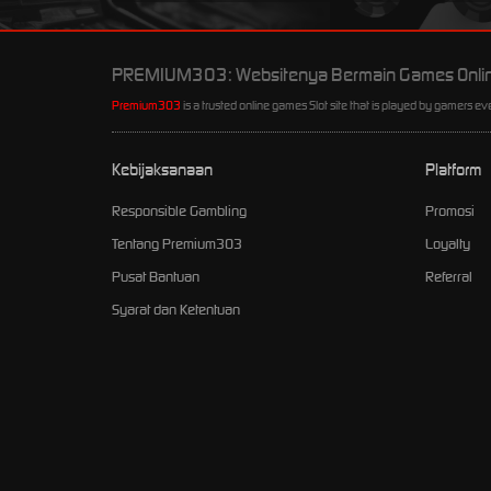
PREMIUM303: Websitenya Bermain Games Online 
Premium303
is a trusted online games Slot site that is played by gamer
Kebijaksanaan
Platform
Responsible Gambling
Promosi
Tentang Premium303
Loyalty
Pusat Bantuan
Referral
Syarat dan Ketentuan