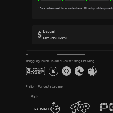
* Selama bank maintenance dan bank offline deposit dan penarik
Deposit
Rata-rata 0 Menit
Tanggung Jawab Bermain
Browser Yang Didukung
Platform Penyedia Layanan
Slots