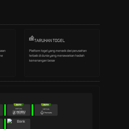
TARUHAN TOGEL
haan
Platform togel yang menarik dari perusahan
ame
terbaik di dunia yang menawarkan hadiah
kemenangan besar