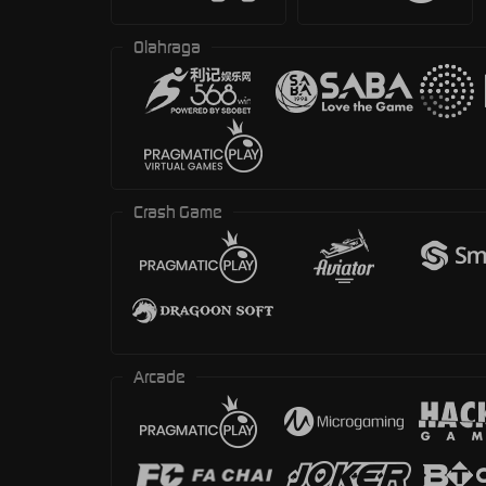
Olahraga
Crash Game
Arcade