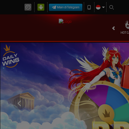
Main di Telegram
HOT 