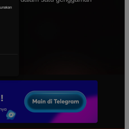
ggunakan
M303
stalasi