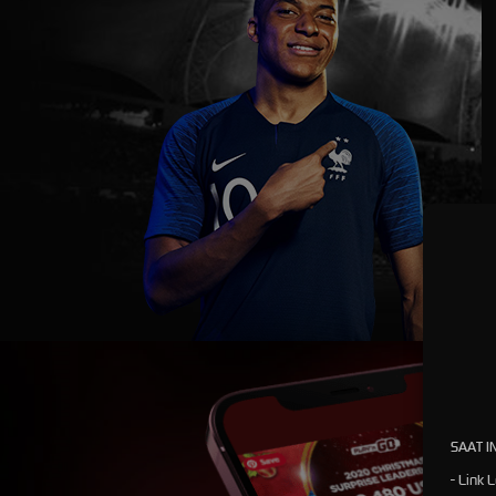
o*e
IDR
6,369,300.00
Sweet Bonanza 2500
o*e
IDR
5,726,800.00
Sweet Bonanza 2500
o*e
IDR
4,944,000.00
Sweet Bonanza 2500
fajry****2
IDR
4,921,200.00
Gates of Olympus 1000
o*e
IDR
4,894,610.00
Sweet Bonanza 2500
SAAT I
- Link 