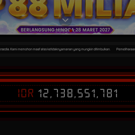
Kami memohon maaf atas ketidaknyamanan yang mungkin ditimbulkan.
Pemeliharaan Terjadwal:
IDR
12,738,551,781