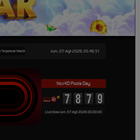
Jum, 07-Agt-2026 20.46.51
 MarbleX pada 31-Jul-2026 dari 00.00.00 sampai 31-Jul-2027 00.00.00. Selama waktu ini, Marb
Nex4D Pools Day
Live Draw Jum, 07-Agt-2026 00.00.00