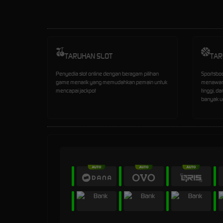
TARUHAN SLOT
TAR
Penyedia slot online dengan beragam pilihan
Sportsboo
game menarik yang memudahkan pemain untuk
menawark
mencapai jackpot
tinggi, d
banyak u