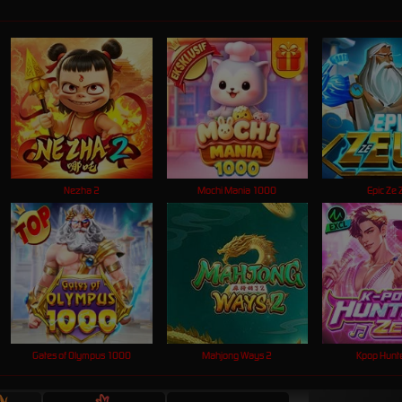
Nezha 2
Mochi Mania 1000
Epic Ze 
Gates of Olympus 1000
Mahjong Ways 2
Kpop Hunte