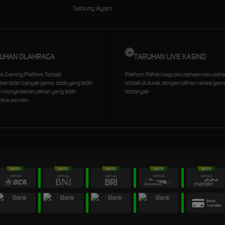
Sabung Ayam
UHAN OLAHRAGA
TARUHAN LIVE KASINO
k Gaming Platform Terbaik
Platform Pilihan bagi perusahaan-perusah
an lebih banyak game, odds yang lebih
terbaik di dunia, dengan pilihan variasi gam
an menyediakan pilihan yang lebih
terbanyak
ntuk pemain.