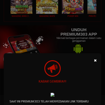
MAHJONG WINS 3 – BLACK SCATTER
MAHJONG WAYS
POKER WIN
PIRATE QUEST 1
UNDUH
PREMIUM303 APP
Nikmati berbagai permainan dalam satu
genggaman
UNDUH
×
PANDUAN INSTALASI
KABAR GEMBIRA!!!
SAAT INI PREMIUM303 TELAH MENYEDIAKAN LINK TERBARU
PREMIUM303: Websitenya Bermain Games Online Terbaik