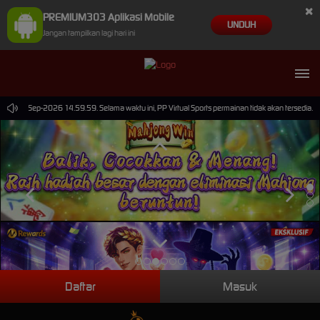
×
PREMIUM303 Aplikasi Mobile
UNDUH
Jangan tampilkan lagi hari ini
pai 30-Sep-2026 14.59.59. Selama waktu ini, PP Virtual Sports permainan tidak akan tersedia.
Daftar
Masuk