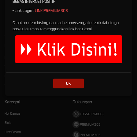
BEBAS INTERNET POSITIF
Tahun Ini
- Link Login :
LINK PREMIUM303
Premium303
is a trusted online games Slot site that is played by gamers every day with
members reaching millions Gampang Menang Maxwin Deposit Qris Dana Pulsa
Silahkan clear history dan cache browsernya terlebih dahulu ya
bosku, lalu masuk menggunakan link baru kami......
Kebijaksanaan
Platform
Responsible Gambling
Promosi
Tentang Premium303
Loyalty
Pusat Bantuan
Referral
OK
Syarat dan Ketentuan
Kategori
Dukungan
Hot Games
+85561768862
Slots
PREMIUM303
Live Casino
PREMIUM303